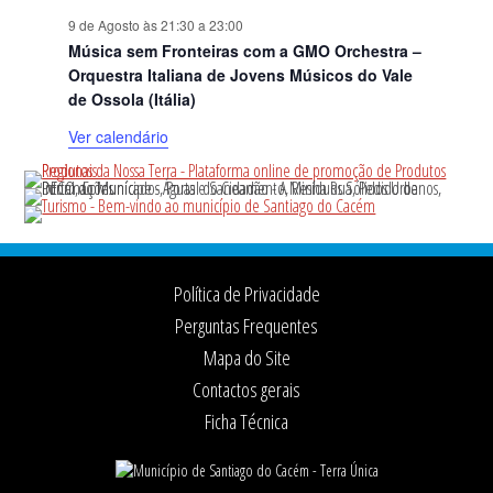
9 de Agosto às 21:30
a
23:00
Música sem Fronteiras com a GMO Orchestra –
Orquestra Italiana de Jovens Músicos do Vale
de Ossola (Itália)
Ver calendário
Footer
Política de Privacidade
Perguntas Frequentes
Mapa do Site
Contactos gerais
Ficha Técnica