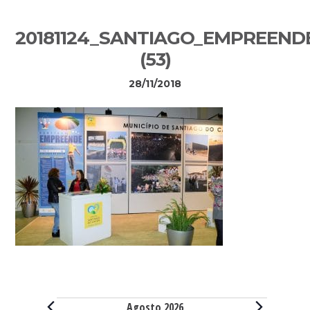
Sidebar
20181124_SANTIAGO_EMPREEND
primária
(53)
28/11/2018
Eventos
Agosto 2026