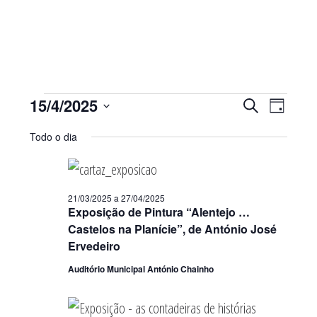
Sidebar
primária
Eventos
Navegaç
Nave
15/4/2025
PESQUISAR
DIA
de
de
for
Selecione
visua
pesquisa
Todo o dia
15/04/2025
de
a
e
Even
visualiza
data.
de
21/03/2025
a
27/04/2025
Eventos
Exposição de Pintura “Alentejo …
Castelos na Planície”, de António José
Ervedeiro
Auditório Municipal António Chainho