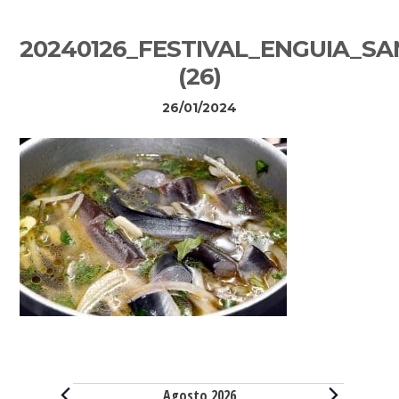
Sidebar
20240126_FESTIVAL_ENGUIA_S
primária
(26)
26/01/2024
Eventos
Agosto 2026