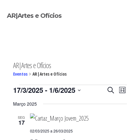
Sidebar
AR|Artes e Ofícios
primária
AR|Artes e Ofícios
Eventos
AR|Artes e Ofícios
Eventos
Navegaç
Nave
17/3/2025
 - 
1/6/2025
PESQUISAR
LISTA
de
de
Selecione
visua
pesquisa
Março 2025
de
a
e
Even
visualiza
SEG
data.
17
de
02/03/2025
a
26/03/2025
Eventos