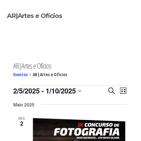
Sidebar
AR|Artes e Ofícios
primária
AR|Artes e Ofícios
Eventos
AR|Artes e Ofícios
Eventos
Navegaç
Nave
2/5/2025
 - 
1/10/2025
PESQUISAR
LISTA
de
de
Selecione
visua
pesquisa
Maio 2025
de
a
e
Even
visualiza
SEX
data.
2
de
Eventos