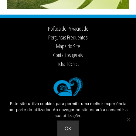
Footer
Política de Privacidade
Perguntas Frequentes
Mapa do Site
Contactos gerais
Ficha Técnica
Este site utiliza cookies para permitir uma melhor experiência
por parte do utilizador. Ao navegar no site estará a consentir a
sua utilização.
© 2026 ·
Câmara Municipal de Santiago do Cacém
Todos os direitos reservados
OK