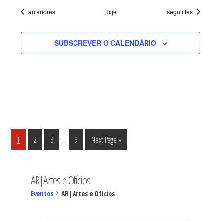
Eventos
Eventos
anteriores
Hoje
seguintes
SUBSCREVER O CALENDÁRIO
Interim
…
Página
Página
Página
Página
Go
1
2
3
9
Next Page »
pages
to
omitted
AR|Artes e Ofícios
Eventos
AR|Artes e Ofícios