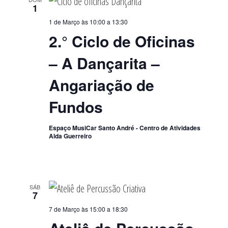
1
1 de Março às 10:00
a
13:30
2.° Ciclo de Oficinas
– A Dançarita –
Angariação de
Fundos
Espaço MusiCar Santo André - Centro de Atividades
Alda Guerreiro
SÁB
7
7 de Março às 15:00
a
18:30