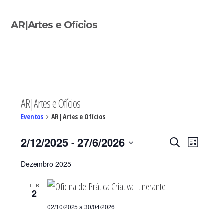
Sidebar
AR|Artes e Ofícios
primária
AR|Artes e Ofícios
Eventos
AR|Artes e Ofícios
Eventos
Navegaç
Nave
2/12/2025
 - 
27/6/2026
PESQUISAR
LISTA
de
de
Selecione
visua
pesquisa
Dezembro 2025
de
a
e
Even
visualiza
TER
data.
2
de
02/10/2025
a
30/04/2026
Eventos