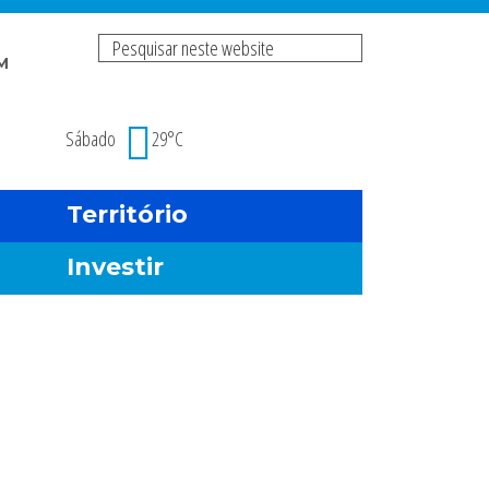
Pesquisar
M
neste
Risco de incendio fl
website
Sábado
29°C
Território
Investir