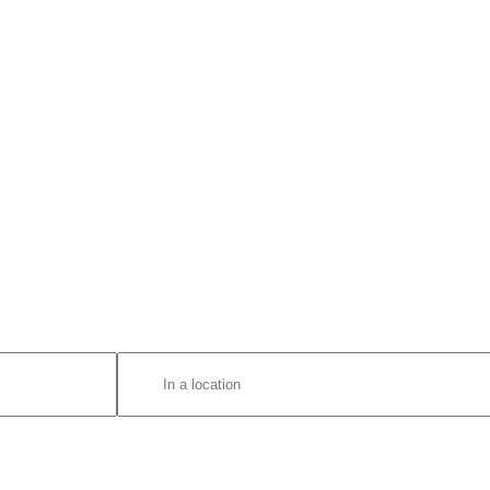
Enter
Location.
Search
for
Eventos
by