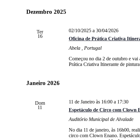
Eventos
a
de
com
data.
Dezembro 2025
palavra-
Eventos
chave.
02/10/2025
a
30/04/2026
Ter
16
Oficina de Prática Criativa Itiner
Abela
, Portugal
Começou no dia 2 de outubro e vai a
Prática Criativa Itinerante de pintu
Janeiro 2026
11 de Janeiro às 16:00
a
17:30
Dom
11
Espetáculo de Circo com Clo
Auditório Municipal de Alvalade
No dia 11 de janeiro, às 16h00, rea
circo com Clown Enano. Espetáculo c