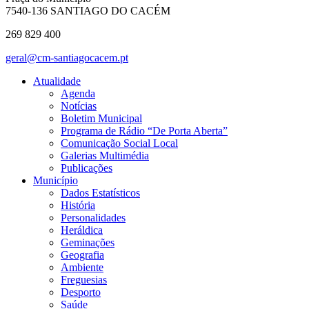
7540-136 SANTIAGO DO CACÉM
269 829 400
geral@cm-santiagocacem.pt
Atualidade
Agenda
Notícias
Boletim Municipal
Programa de Rádio “De Porta Aberta”
Comunicação Social Local
Galerias Multimédia
Publicações
Município
Dados Estatísticos
História
Personalidades
Heráldica
Geminações
Geografia
Ambiente
Freguesias
Desporto
Saúde