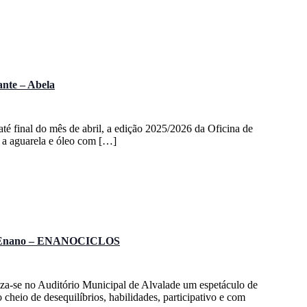
Location.
ante – Abela
té final do mês de abril, a edição 2025/2026 da Oficina de
ra a aguarela e óleo com […]
wn Enano – ENANOCICLOS
liza-se no Auditório Municipal de Alvalade um espetáculo de
heio de desequilíbrios, habilidades, participativo e com