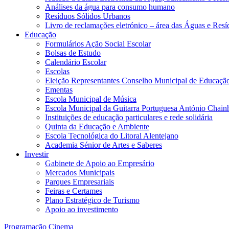
Análises da água para consumo humano
Resíduos Sólidos Urbanos
Livro de reclamações eletrónico – área das Águas e Resí
Educação
Formulários Ação Social Escolar
Bolsas de Estudo
Calendário Escolar
Escolas
Eleição Representantes Conselho Municipal de Educaçã
Ementas
Escola Municipal de Música
Escola Municipal da Guitarra Portuguesa António Chain
Instituições de educação particulares e rede solidária
Quinta da Educação e Ambiente
Escola Tecnológica do Litoral Alentejano
Academia Sénior de Artes e Saberes
Investir
Gabinete de Apoio ao Empresário
Mercados Municipais
Parques Empresariais
Feiras e Certames
Plano Estratégico de Turismo
Apoio ao investimento
Programação Cinema