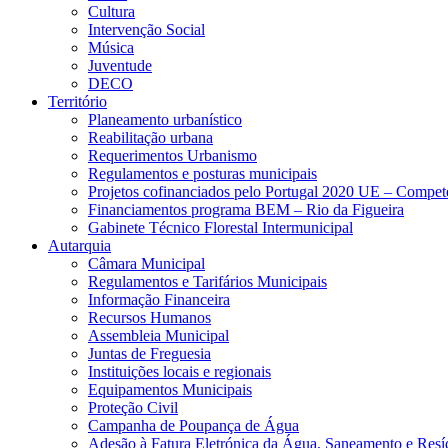
Cultura
Intervenção Social
Música
Juventude
DECO
Território
Planeamento urbanístico
Reabilitação urbana
Requerimentos Urbanismo
Regulamentos e posturas municipais
Projetos cofinanciados pelo Portugal 2020 UE – Compe
Financiamentos programa BEM – Rio da Figueira
Gabinete Técnico Florestal Intermunicipal
Autarquia
Câmara Municipal
Regulamentos e Tarifários Municipais
Informação Financeira
Recursos Humanos
Assembleia Municipal
Juntas de Freguesia
Instituições locais e regionais
Equipamentos Municipais
Proteção Civil
Campanha de Poupança de Água
Adesão à Fatura Eletrónica da Água, Saneamento e Resí