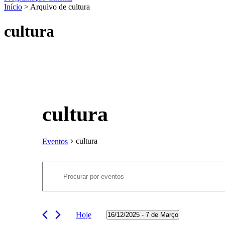
Início
> Arquivo de cultura
cultura
cultura
cultura
Eventos
Navegação
Eventos
Digite
de
a
palavra-
pesquisa
chave.
e
Procure
Hoje
16/12/2025
 - 
7 de Março
por
visualização
Selecione