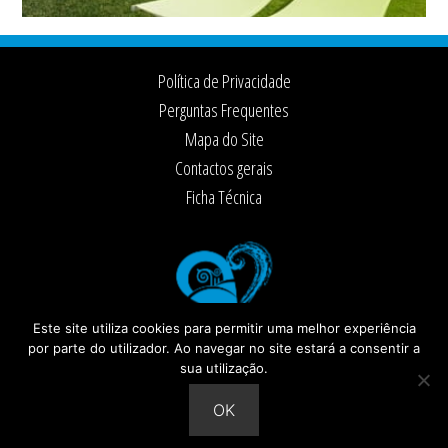
Footer
Política de Privacidade
Perguntas Frequentes
Mapa do Site
Contactos gerais
Ficha Técnica
Este site utiliza cookies para permitir uma melhor experiência
por parte do utilizador. Ao navegar no site estará a consentir a
sua utilização.
© 2026 ·
Câmara Municipal de Santiago do Cacém
Todos os direitos reservados
OK