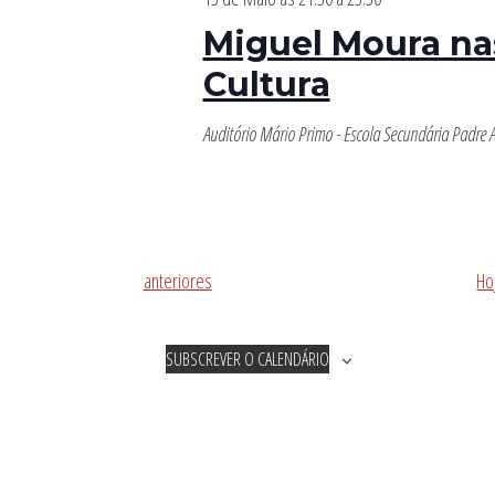
Miguel Moura na
Cultura
Auditório Mário Primo - Escola Secundária Padre
Eventos
anteriores
Ho
SUBSCREVER O CALENDÁRIO