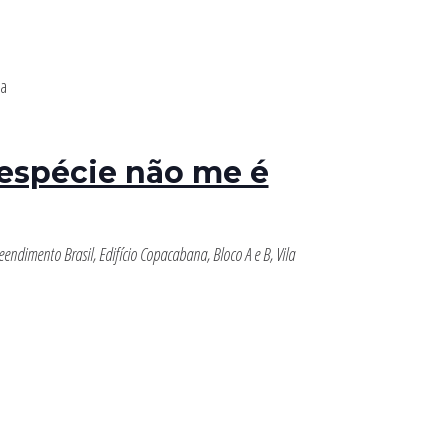
 espécie não me é
endimento Brasil, Edifício Copacabana, Bloco A e B, Vila