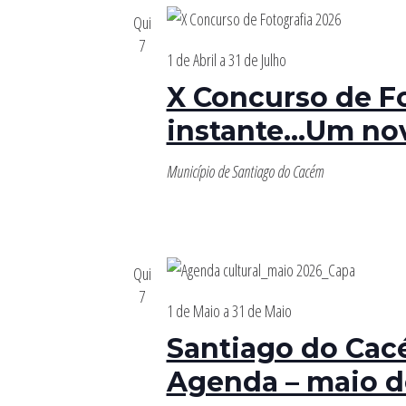
Qui
7
1 de Abril
a
31 de Julho
X Concurso de F
instante…Um nov
Município de Santiago do Cacém
Qui
7
1 de Maio
a
31 de Maio
Santiago do Cac
Agenda – maio d