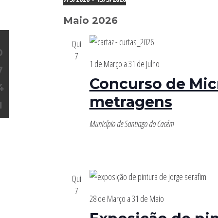
Selecione
Maio 2026
a
omingo
7
3
data.
Qui
E
0
V
7
E
1 de Março
a
31 de Julho
7
N
Concurso de Mic
T
4
O
metragens
S
1
Município de Santiago do Cacém
N
O
Qui
7
28 de Março
a
31 de Maio