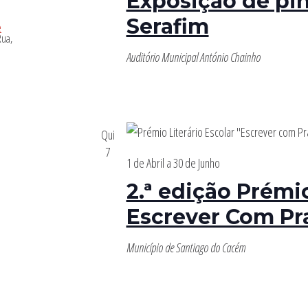
Exposição de pin
Serafim
Auditório Municipal António Chainho
Qui
7
1 de Abril
a
30 de Junho
2.ª edição Prémio
Escrever Com Pr
Município de Santiago do Cacém