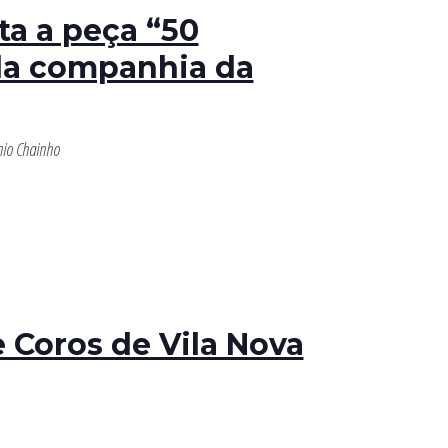
a a peça “50
la companhia da
nio Chainho
e Coros de Vila Nova