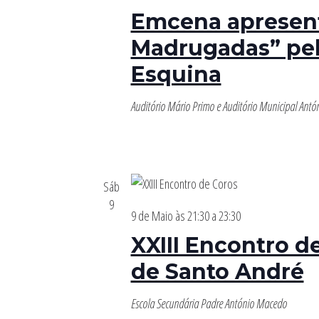
Emcena apresent
Madrugadas” pe
Esquina
Auditório Mário Primo e Auditório Municipal Antó
Sáb
9
9 de Maio às 21:30
a
23:30
XXIII Encontro d
de Santo André
Escola Secundária Padre António Macedo