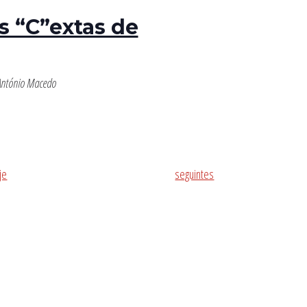
s “C”extas de
 António Macedo
Eventos
je
seguintes