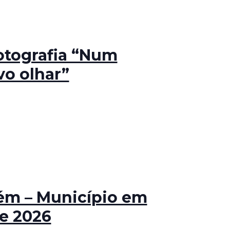
otografia “Num
o olhar”
ém – Município em
e 2026