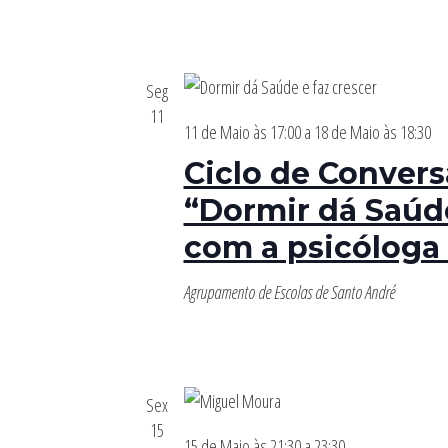
Seg
11
11 de Maio às 17:00
a
18 de Maio às 18:30
Ciclo de Convers
“Dormir dá Saúde
com a psicóloga
Agrupamento de Escolas de Santo André
Sex
15
15 de Maio às 21:30
a
23:30