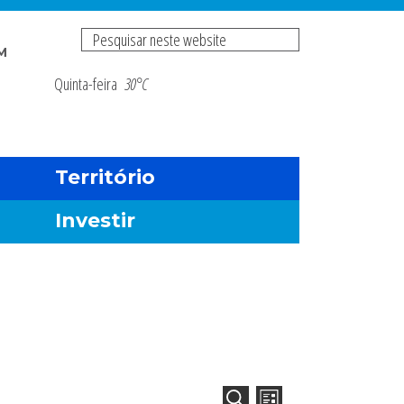
Pesquisar
M
neste
Quinta-feira
30°C
Risco de incendio fl
website
Território
Investir
Navegação
Navegação