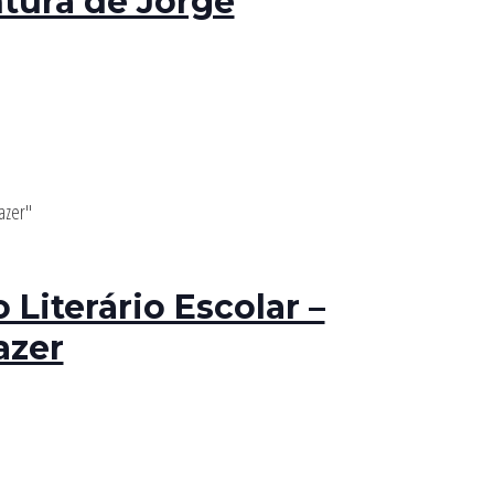
tura de Jorge
 Literário Escolar –
azer