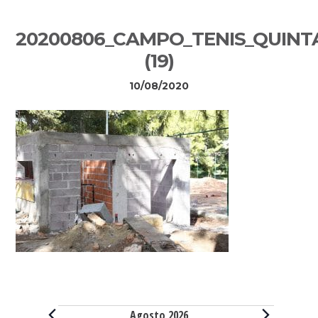
Sidebar
20200806_CAMPO_TENIS_QUIN
primária
(19)
10/08/2020
Eventos
Agosto 2026