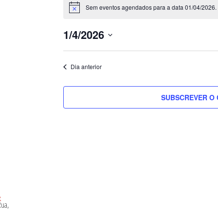
for
Sem eventos agendados para a data 01/04/2026. 
Aviso
01/04/2026
1/4/2026
MINGO
Selecione
a
Dia anterior
data.
SUBSCREVER O 