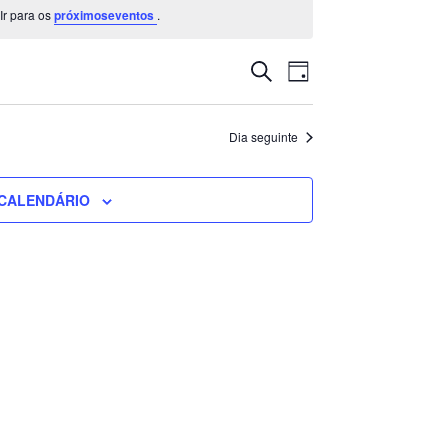
Ir para os
próximoseventos
.
Navegação
Navegação
PESQUISAR
DIA
de
de
visualização
pesquisa
de
e
Dia seguinte
Evento
visualização
de
CALENDÁRIO
Eventos