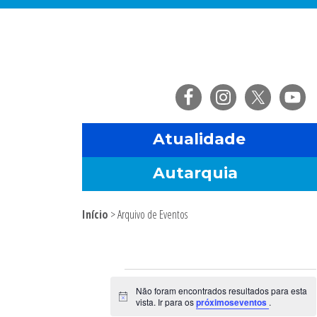
Saltar
Skip
Saltar
Saltar
para
to
para
para
o
main
a
o
menu
content
barra
rodapé
principal
lateral
principal
Atualidade
Autarquia
Início
> Arquivo de Eventos
Sidebar
primária
Eventos
Não foram encontrados resultados para esta
A
vista. Ir para os
próximoseventos
.
v