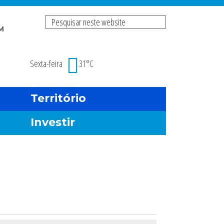
Pesquisar
M
neste
Risco de incendio fl
website
Sexta-feira
31°C
Território
Investir