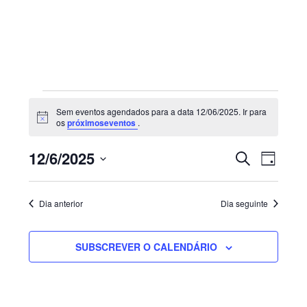
Sidebar
primária
Eventos
Sem eventos agendados para a data 12/06/2025. Ir para
for
Aviso
os
próximoseventos
.
12/06/2025
Navegaç
Nave
12/6/2025
PESQUISAR
DIA
de
de
Selecione
visua
pesquisa
de
a
e
Dia anterior
Dia seguinte
Even
visualiza
data.
de
SUBSCREVER O CALENDÁRIO
Eventos