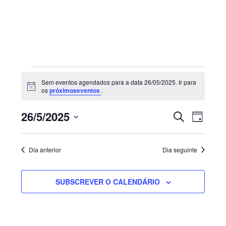
Sidebar
primária
Eventos
Sem eventos agendados para a data 26/05/2025. Ir para
for
Aviso
os
próximoseventos
.
26/05/2025
Navegaç
Nave
26/5/2025
PESQUISAR
DIA
de
de
Selecione
visua
pesquisa
de
a
e
Dia anterior
Dia seguinte
Even
visualiza
data.
de
SUBSCREVER O CALENDÁRIO
Eventos