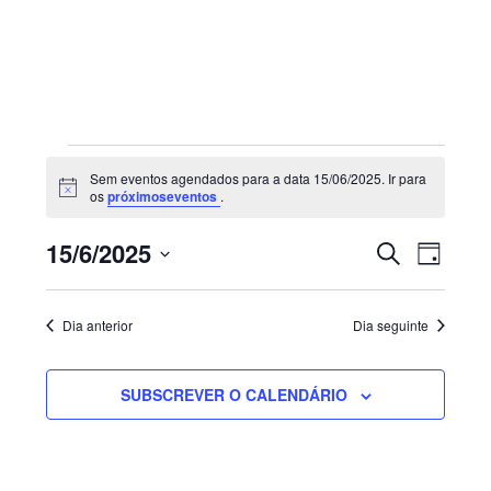
Sidebar
primária
Eventos
Sem eventos agendados para a data 15/06/2025. Ir para
for
Aviso
os
próximoseventos
.
15/06/2025
Navegaç
Nave
15/6/2025
PESQUISAR
DIA
de
de
Selecione
visua
pesquisa
de
a
e
Dia anterior
Dia seguinte
Even
visualiza
data.
de
SUBSCREVER O CALENDÁRIO
Eventos