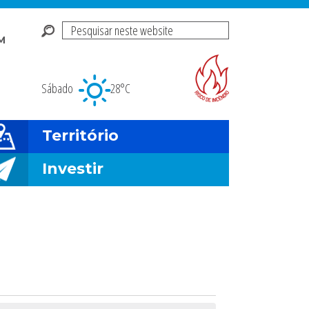
Pesquisar
M
neste
Risco de incendio fl
website
Sábado
28°C
Território
Investir