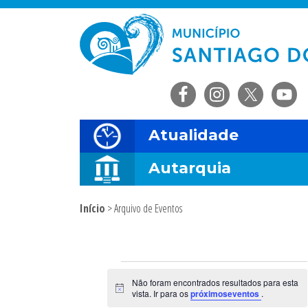
Saltar
Skip
Saltar
Saltar
para
to
para
para
o
main
a
o
menu
content
barra
rodapé
principal
lateral
principal
Atualidade
Autarquia
Início
> Arquivo de Eventos
Sidebar
primária
Eventos
Não foram encontrados resultados para esta
A
vista. Ir para os
próximoseventos
.
v