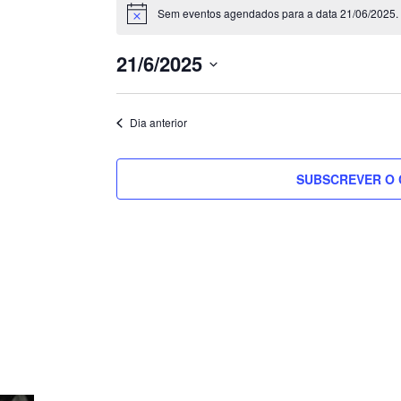
for
Sem eventos agendados para a data 21/06/2025. 
Aviso
21/06/2025
21/6/2025
MINGO
Selecione
a
Dia anterior
data.
SUBSCREVER O 