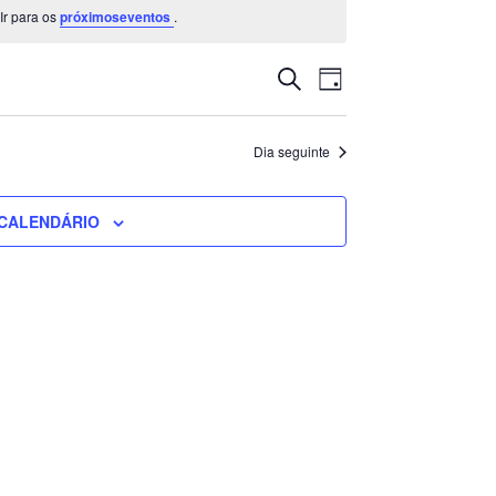
Ir para os
próximoseventos
.
Navegação
Navegação
PESQUISAR
DIA
de
de
visualização
pesquisa
de
e
Dia seguinte
Evento
visualização
de
CALENDÁRIO
Eventos