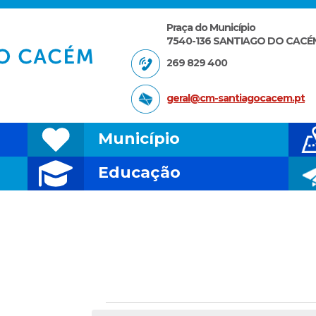
Praça do Município
7540-136 SANTIAGO DO CACÉ
269 829 400
geral@cm-santiagocacem.pt
Município
Educação
Eventos