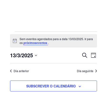
Sidebar
primária
Eventos
Sem eventos agendados para a data 13/03/2025. Ir para
for
Aviso
os
próximoseventos
.
13/03/2025
Navegaç
Nave
13/3/2025
PESQUISAR
DIA
de
de
Selecione
visua
pesquisa
de
a
e
Dia anterior
Dia seguinte
Even
visualiza
data.
de
SUBSCREVER O CALENDÁRIO
Eventos