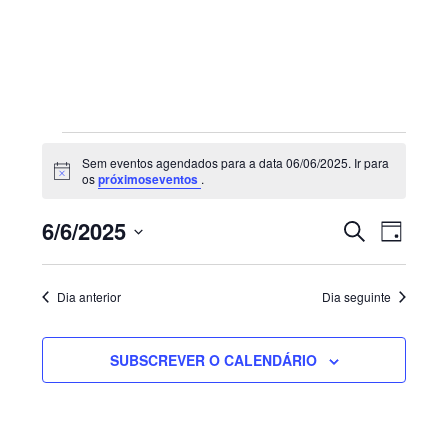
Sidebar
primária
Eventos
Sem eventos agendados para a data 06/06/2025. Ir para
for
Aviso
os
próximoseventos
.
06/06/2025
Navegaç
Nave
6/6/2025
PESQUISAR
DIA
de
de
Selecione
visua
pesquisa
de
a
e
Dia anterior
Dia seguinte
Even
visualiza
data.
de
SUBSCREVER O CALENDÁRIO
Eventos