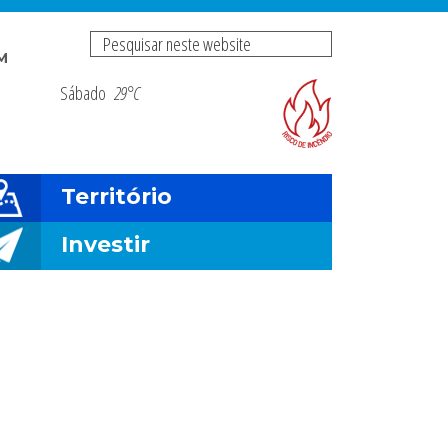
Pesquisar
M
neste
Sábado
29°C
Risco de incendio fl
website
Território
Investir