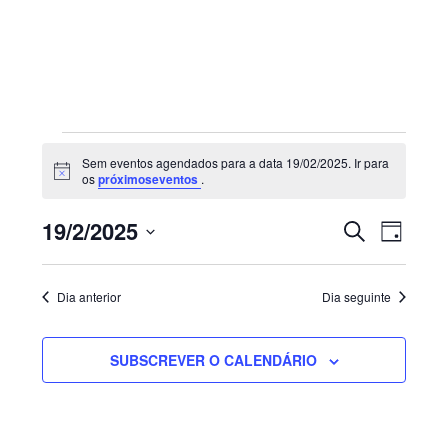
Sidebar
primária
Eventos
Sem eventos agendados para a data 19/02/2025. Ir para
for
Aviso
os
próximoseventos
.
19/02/2025
Navegaç
Nave
19/2/2025
PESQUISAR
DIA
de
de
Selecione
visua
pesquisa
de
a
e
Dia anterior
Dia seguinte
Even
visualiza
data.
de
SUBSCREVER O CALENDÁRIO
Eventos