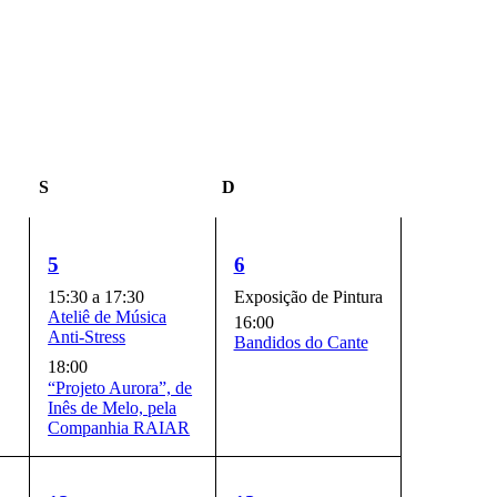
S
Sábado
D
Domingo
2
2
5
6
eventos,
eventos,
Exposição de Pintura de Gabriel Coe
15:30
a
17:30
Ateliê de Música
16:00
Anti-Stress
Bandidos do Cante
18:00
“Projeto Aurora”, de
Inês de Melo, pela
Companhia RAIAR