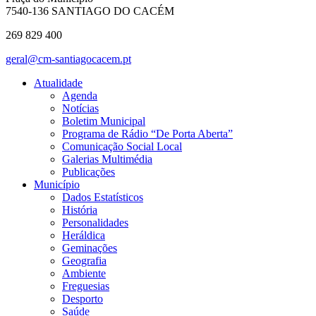
7540-136 SANTIAGO DO CACÉM
269 829 400
geral@cm-santiagocacem.pt
Atualidade
Agenda
Notícias
Boletim Municipal
Programa de Rádio “De Porta Aberta”
Comunicação Social Local
Galerias Multimédia
Publicações
Município
Dados Estatísticos
História
Personalidades
Heráldica
Geminações
Geografia
Ambiente
Freguesias
Desporto
Saúde