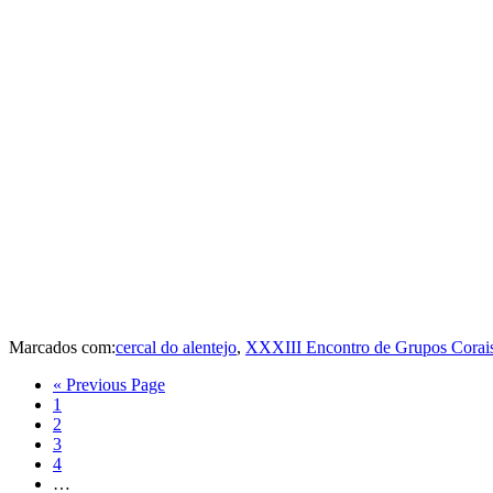
Marcados com:
cercal do alentejo
,
XXXIII Encontro de Grupos Corais
Go
«
Previous Page
Página
to
1
Página
2
Página
3
Página
4
Interim
…