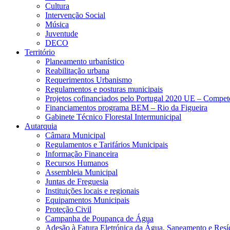
Cultura
Intervenção Social
Música
Juventude
DECO
Território
Planeamento urbanístico
Reabilitação urbana
Requerimentos Urbanismo
Regulamentos e posturas municipais
Projetos cofinanciados pelo Portugal 2020 UE – Compe
Financiamentos programa BEM – Rio da Figueira
Gabinete Técnico Florestal Intermunicipal
Autarquia
Câmara Municipal
Regulamentos e Tarifários Municipais
Informação Financeira
Recursos Humanos
Assembleia Municipal
Juntas de Freguesia
Instituições locais e regionais
Equipamentos Municipais
Proteção Civil
Campanha de Poupança de Água
Adesão à Fatura Eletrónica da Água, Saneamento e Resí