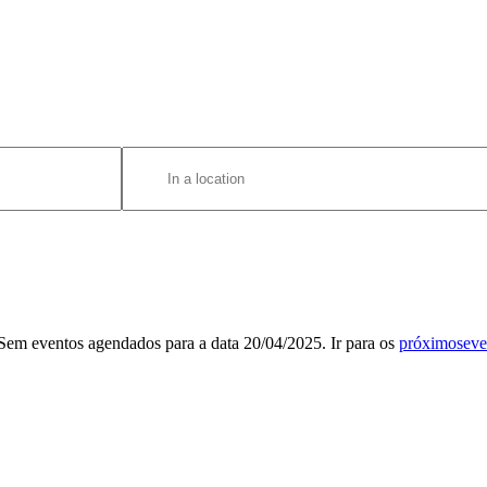
Enter
Location.
Search
for
Eventos
by
Location.
Sem eventos agendados para a data 20/04/2025. Ir para os
próximoseve
Aviso