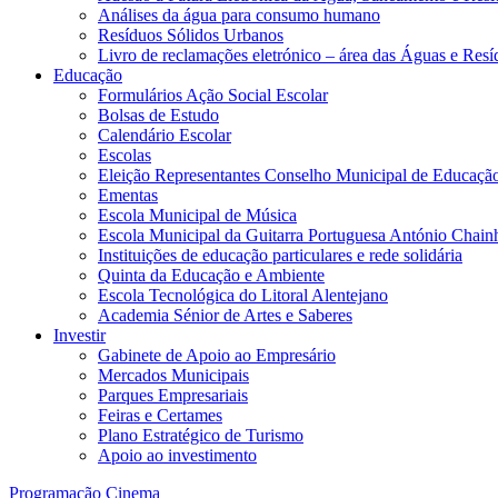
Análises da água para consumo humano
Resíduos Sólidos Urbanos
Livro de reclamações eletrónico – área das Águas e Resí
Educação
Formulários Ação Social Escolar
Bolsas de Estudo
Calendário Escolar
Escolas
Eleição Representantes Conselho Municipal de Educaçã
Ementas
Escola Municipal de Música
Escola Municipal da Guitarra Portuguesa António Chain
Instituições de educação particulares e rede solidária
Quinta da Educação e Ambiente
Escola Tecnológica do Litoral Alentejano
Academia Sénior de Artes e Saberes
Investir
Gabinete de Apoio ao Empresário
Mercados Municipais
Parques Empresariais
Feiras e Certames
Plano Estratégico de Turismo
Apoio ao investimento
Programação Cinema