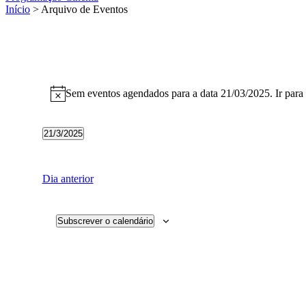
Início
> Arquivo de Eventos
Eventos
for
Sem eventos agendados para a data 21/03/2025. Ir para
Aviso
21/03/2025
21/3/2025
Selecione
a
data.
Dia anterior
Subscrever o calendário