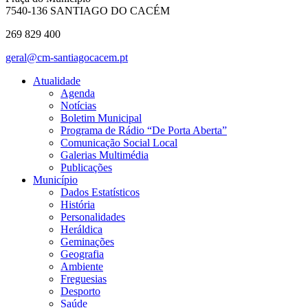
7540-136 SANTIAGO DO CACÉM
269 829 400
geral@cm-santiagocacem.pt
Atualidade
Agenda
Notícias
Boletim Municipal
Programa de Rádio “De Porta Aberta”
Comunicação Social Local
Galerias Multimédia
Publicações
Município
Dados Estatísticos
História
Personalidades
Heráldica
Geminações
Geografia
Ambiente
Freguesias
Desporto
Saúde