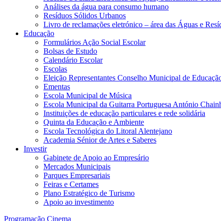
Análises da água para consumo humano
Resíduos Sólidos Urbanos
Livro de reclamações eletrónico – área das Águas e Resí
Educação
Formulários Ação Social Escolar
Bolsas de Estudo
Calendário Escolar
Escolas
Eleição Representantes Conselho Municipal de Educaçã
Ementas
Escola Municipal de Música
Escola Municipal da Guitarra Portuguesa António Chain
Instituições de educação particulares e rede solidária
Quinta da Educação e Ambiente
Escola Tecnológica do Litoral Alentejano
Academia Sénior de Artes e Saberes
Investir
Gabinete de Apoio ao Empresário
Mercados Municipais
Parques Empresariais
Feiras e Certames
Plano Estratégico de Turismo
Apoio ao investimento
Programação Cinema