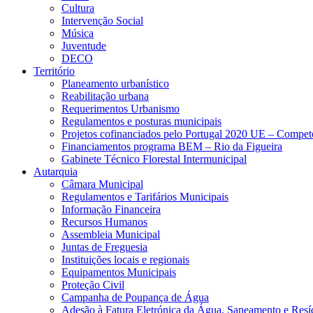
Cultura
Intervenção Social
Música
Juventude
DECO
Território
Planeamento urbanístico
Reabilitação urbana
Requerimentos Urbanismo
Regulamentos e posturas municipais
Projetos cofinanciados pelo Portugal 2020 UE – Compe
Financiamentos programa BEM – Rio da Figueira
Gabinete Técnico Florestal Intermunicipal
Autarquia
Câmara Municipal
Regulamentos e Tarifários Municipais
Informação Financeira
Recursos Humanos
Assembleia Municipal
Juntas de Freguesia
Instituições locais e regionais
Equipamentos Municipais
Proteção Civil
Campanha de Poupança de Água
Adesão à Fatura Eletrónica da Água, Saneamento e Resí