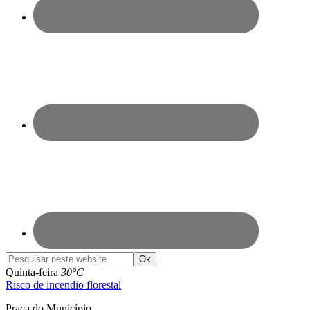
Pesquisar
neste
Quinta-feira
30°C
website
Risco de incendio florestal
Praça do Município