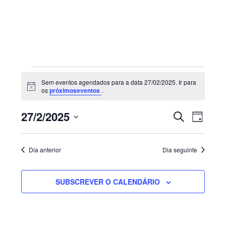
Sidebar
primária
Eventos
Sem eventos agendados para a data 27/02/2025. Ir para
for
Aviso
os
próximoseventos
.
27/02/2025
Navegaç
Nave
27/2/2025
PESQUISAR
DIA
de
de
Selecione
visua
pesquisa
de
a
e
Dia anterior
Dia seguinte
Even
visualiza
data.
de
SUBSCREVER O CALENDÁRIO
Eventos