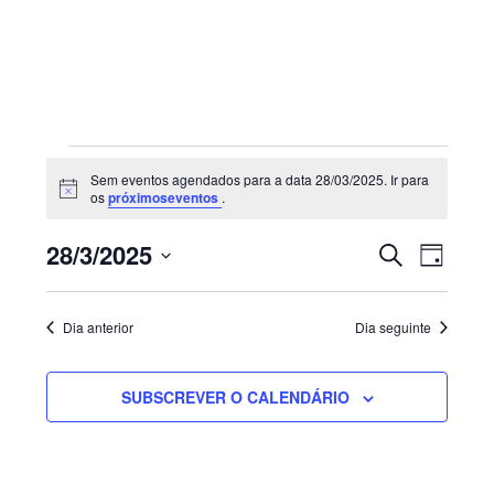
Sidebar
primária
Eventos
Sem eventos agendados para a data 28/03/2025. Ir para
for
Aviso
os
próximoseventos
.
28/03/2025
Navegaç
Nave
28/3/2025
PESQUISAR
DIA
de
de
Selecione
visua
pesquisa
de
a
e
Dia anterior
Dia seguinte
Even
visualiza
data.
de
SUBSCREVER O CALENDÁRIO
Eventos