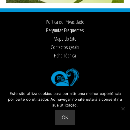
Footer
Política de Privacidade
Perguntas Frequentes
Mapa do Site
Contactos gerais
Ficha Técnica
Este site utiliza cookies para permitir uma melhor experiência
por parte do utilizador. Ao navegar no site estará a consentir a
sua utilização.
© 2026 ·
Câmara Municipal de Santiago do Cacém
Todos os direitos reservados
OK