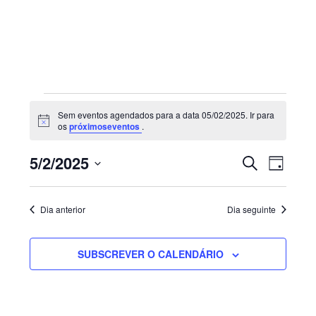
Sidebar
primária
Eventos
Sem eventos agendados para a data 05/02/2025. Ir para
for
Aviso
os
próximoseventos
.
05/02/2025
Navegaç
Nave
5/2/2025
PESQUISAR
DIA
de
de
Selecione
visua
pesquisa
de
a
e
Dia anterior
Dia seguinte
Even
visualiza
data.
de
SUBSCREVER O CALENDÁRIO
Eventos