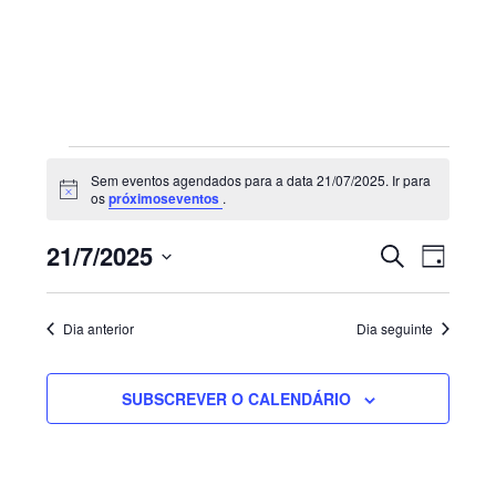
Sidebar
primária
Eventos
Sem eventos agendados para a data 21/07/2025. Ir para
for
Aviso
os
próximoseventos
.
21/07/2025
Navegaç
Nave
21/7/2025
PESQUISAR
DIA
de
de
Selecione
visua
pesquisa
de
a
e
Dia anterior
Dia seguinte
Even
visualiza
data.
de
SUBSCREVER O CALENDÁRIO
Eventos