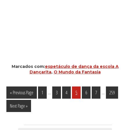
Marcados com:
espetáculo de dança da escola A
Dançarita
,
O Mundo da Fantasia
Interim
Interim
…
…
Go
Página
Página
Página
Página
Página
Página
Página
«
Previous Page
1
3
4
5
6
7
259
pages
pages
to
Go
Next Page »
omitted
omitted
to
Eventos