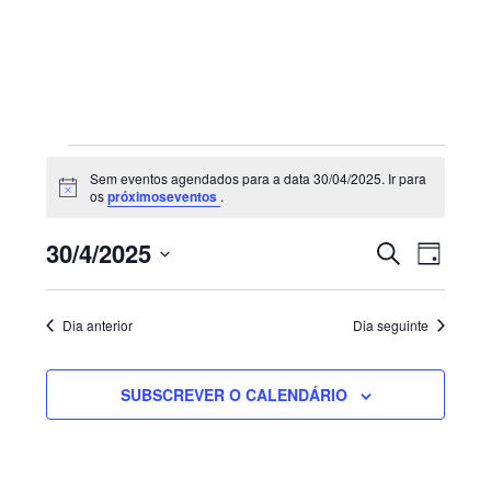
Sidebar
primária
Eventos
Sem eventos agendados para a data 30/04/2025. Ir para
for
Aviso
os
próximoseventos
.
30/04/2025
Navegaç
Nave
30/4/2025
PESQUISAR
DIA
de
de
Selecione
visua
pesquisa
de
a
e
Dia anterior
Dia seguinte
Even
visualiza
data.
de
SUBSCREVER O CALENDÁRIO
Eventos