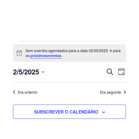
Sidebar
primária
Eventos
Sem eventos agendados para a data 02/05/2025. Ir para
for
Aviso
os
próximoseventos
.
02/05/2025
Navegaç
Nave
2/5/2025
PESQUISAR
DIA
de
de
Selecione
visua
pesquisa
de
a
e
Dia anterior
Dia seguinte
Even
visualiza
data.
de
SUBSCREVER O CALENDÁRIO
Eventos