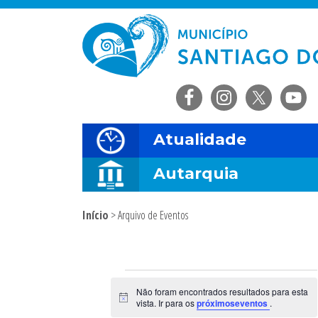
Saltar
Skip
Saltar
Saltar
para
to
para
para
o
main
a
o
menu
content
barra
rodapé
principal
lateral
principal
Atualidade
Autarquia
Início
> Arquivo de Eventos
Sidebar
primária
Eventos
Não foram encontrados resultados para esta
A
vista. Ir para os
próximoseventos
.
v