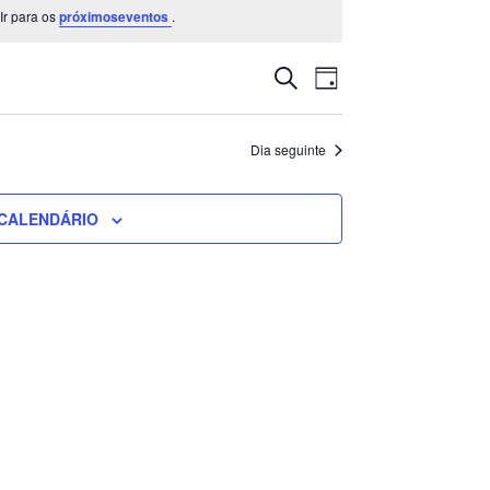
Ir para os
próximoseventos
.
Navegação
Navegação
PESQUISAR
DIA
de
de
visualização
pesquisa
de
e
Dia seguinte
Evento
visualização
de
CALENDÁRIO
Eventos