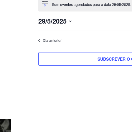
for
Sem eventos agendados para a data 29/05/2025. 
Aviso
29/05/2025
29/5/2025
MINGO
Selecione
a
Dia anterior
data.
SUBSCREVER O 