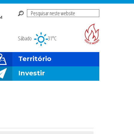
Pesquisar
M
neste
Risco de incendio fl
website
Sábado
31°C
Território
Investir