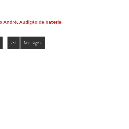
o André
,
Audição de bateria
Interim
…
gina
Página
Go
259
Next Page »
pages
to
omitted