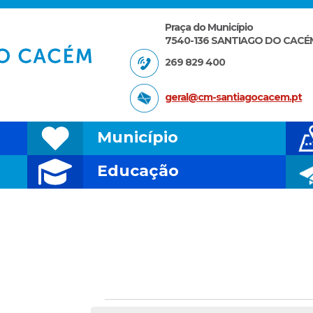
Praça do Município
7540-136 SANTIAGO DO CACÉ
269 829 400
geral@cm-santiagocacem.pt
Município
Educação
Eventos