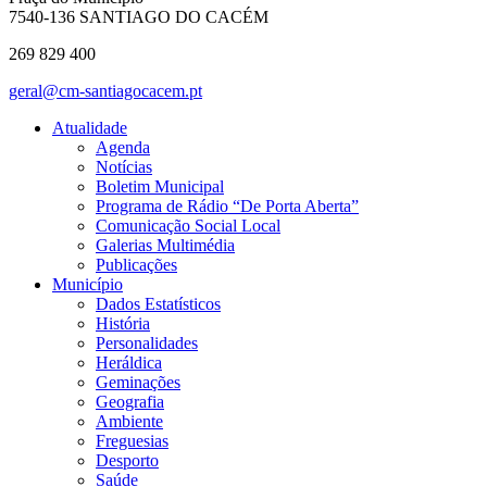
7540-136 SANTIAGO DO CACÉM
269 829 400
geral@cm-santiagocacem.pt
Atualidade
Agenda
Notícias
Boletim Municipal
Programa de Rádio “De Porta Aberta”
Comunicação Social Local
Galerias Multimédia
Publicações
Município
Dados Estatísticos
História
Personalidades
Heráldica
Geminações
Geografia
Ambiente
Freguesias
Desporto
Saúde