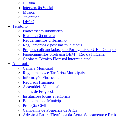
Cultura
Intervenção Social
Música
Juventude
DECO
Território
Planeamento urbanístico
Reabilitação urbana
Requerimentos Urbanismo
Regulamentos e posturas municipais
Projetos cofinanciados pelo Portugal 2020 UE – Compe
Financiamentos programa BEM – Rio da Figueira
Gabinete Técnico Florestal Intermunicipal
Autarquia
Câmara Municipal
Regulamentos e Tarifários Municipais
Informação Financeira
Recursos Humanos
Assembleia Municipal
Juntas de Freguesia
Instituições locais e regionais
Equipamentos Municipais
Proteção Civil
Campanha de Poupança de Água
Adesão à Fatura Eletrónica da Água, Saneamento e Resí