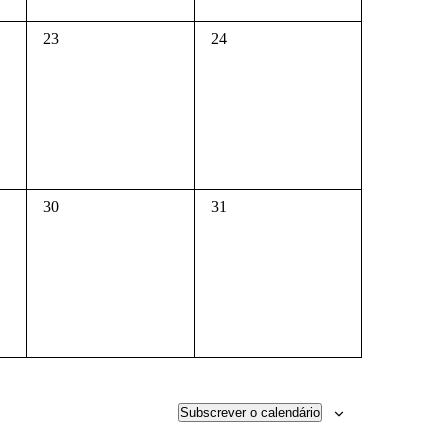
0
0
23
24
eventos,
eventos,
0
0
30
31
eventos,
eventos,
Subscrever o calendário