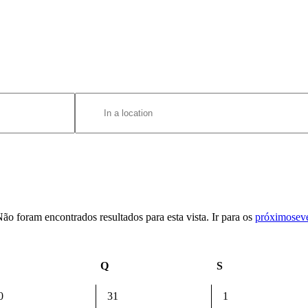
Enter
Location.
Search
for
Eventos
by
Location.
ão foram encontrados resultados para esta vista. Ir para os
próximosev
Aviso
uarta-
Q
Quinta-
S
Sexta-
eira
feira
feira
0
0
0
31
1
ventos,
eventos,
eventos,