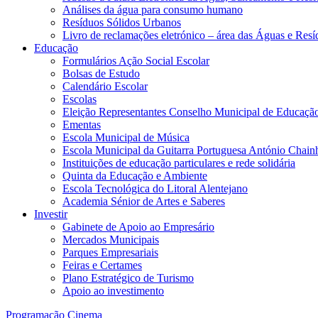
Análises da água para consumo humano
Resíduos Sólidos Urbanos
Livro de reclamações eletrónico – área das Águas e Resí
Educação
Formulários Ação Social Escolar
Bolsas de Estudo
Calendário Escolar
Escolas
Eleição Representantes Conselho Municipal de Educaçã
Ementas
Escola Municipal de Música
Escola Municipal da Guitarra Portuguesa António Chain
Instituições de educação particulares e rede solidária
Quinta da Educação e Ambiente
Escola Tecnológica do Litoral Alentejano
Academia Sénior de Artes e Saberes
Investir
Gabinete de Apoio ao Empresário
Mercados Municipais
Parques Empresariais
Feiras e Certames
Plano Estratégico de Turismo
Apoio ao investimento
Programação Cinema