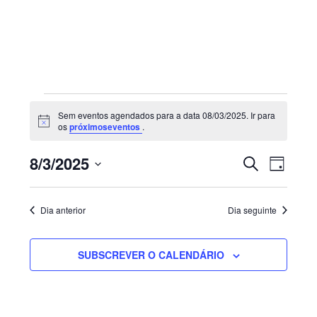
Sidebar
primária
Eventos
Sem eventos agendados para a data 08/03/2025. Ir para
for
Aviso
os
próximoseventos
.
08/03/2025
Navegaç
Nave
8/3/2025
PESQUISAR
DIA
de
de
Selecione
visua
pesquisa
de
a
e
Dia anterior
Dia seguinte
Even
visualiza
data.
de
SUBSCREVER O CALENDÁRIO
Eventos