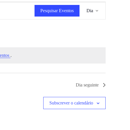
Navegação
Pesquisar Eventos
Dia
de
visualização
de
Evento
entos
.
Dia seguinte
Subscrever o calendário