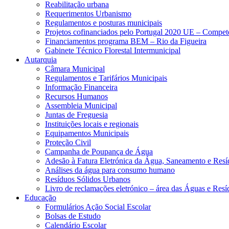
Reabilitação urbana
Requerimentos Urbanismo
Regulamentos e posturas municipais
Projetos cofinanciados pelo Portugal 2020 UE – Compe
Financiamentos programa BEM – Rio da Figueira
Gabinete Técnico Florestal Intermunicipal
Autarquia
Câmara Municipal
Regulamentos e Tarifários Municipais
Informação Financeira
Recursos Humanos
Assembleia Municipal
Juntas de Freguesia
Instituições locais e regionais
Equipamentos Municipais
Proteção Civil
Campanha de Poupança de Água
Adesão à Fatura Eletrónica da Água, Saneamento e Resí
Análises da água para consumo humano
Resíduos Sólidos Urbanos
Livro de reclamações eletrónico – área das Águas e Resí
Educação
Formulários Ação Social Escolar
Bolsas de Estudo
Calendário Escolar