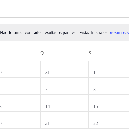
Não foram encontrados resultados para esta vista. Ir para os
próximose
Aviso
UARTA-FEIRA
Q
QUINTA-FEIRA
S
SEXTA-FEIRA
0
0
0
31
1
ventos,
eventos,
eventos,
0
0
7
8
ventos,
eventos,
eventos,
0
0
3
14
15
ventos,
eventos,
eventos,
0
0
0
21
22
ventos,
eventos,
eventos,