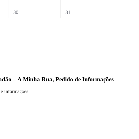
0
0
30
31
eventos,
eventos,
adão – A Minha Rua, Pedido de Informações