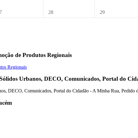
0
0
7
28
29
ventos,
eventos,
eventos,
moção de Produtos Regionais
 Sólidos Urbanos, DECO, Comunicados, Portal do Cid
Cacém