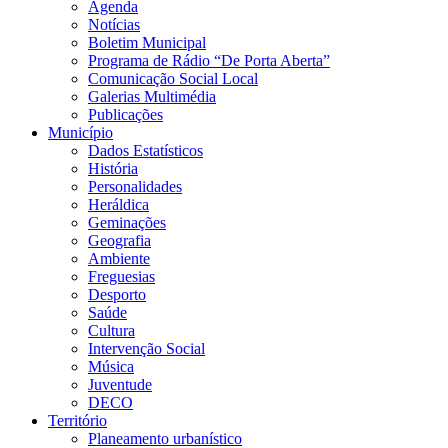
Agenda
Notícias
Boletim Municipal
Programa de Rádio “De Porta Aberta”
Comunicação Social Local
Galerias Multimédia
Publicações
Município
Dados Estatísticos
História
Personalidades
Heráldica
Geminações
Geografia
Ambiente
Freguesias
Desporto
Saúde
Cultura
Intervenção Social
Música
Juventude
DECO
Território
Planeamento urbanístico