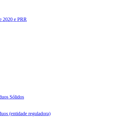
te 2020 e PRR
duos Sólidos
duos (entidade reguladora)