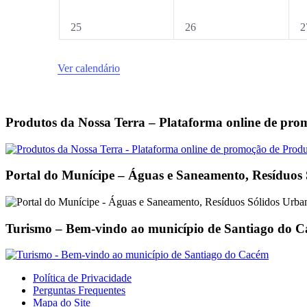
0
0
0
25
26
2
eventos,
eventos,
e
Ver calendário
Produtos da Nossa Terra – Plataforma online de pro
Portal do Munícipe – Águas e Saneamento, Resíduos
Turismo – Bem-vindo ao município de Santiago do 
Footer
Política de Privacidade
Perguntas Frequentes
Mapa do Site