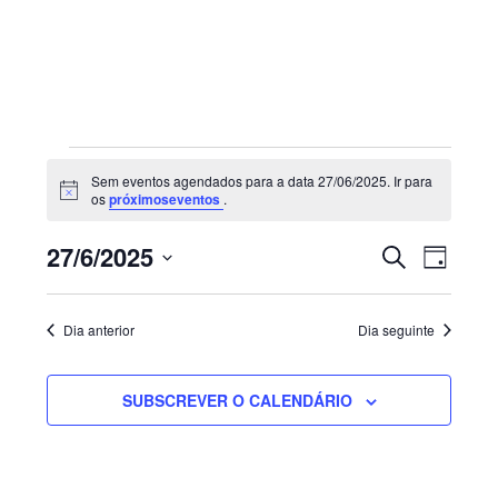
Sidebar
primária
Eventos
Sem eventos agendados para a data 27/06/2025. Ir para
for
Aviso
os
próximoseventos
.
27/06/2025
Navegaç
Nave
27/6/2025
PESQUISAR
DIA
de
de
Selecione
visua
pesquisa
de
a
e
Dia anterior
Dia seguinte
Even
visualiza
data.
de
SUBSCREVER O CALENDÁRIO
Eventos