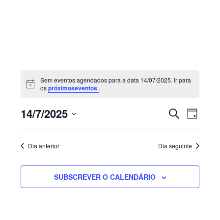
Sidebar
primária
Eventos
Sem eventos agendados para a data 14/07/2025. Ir para
for
Aviso
os
próximoseventos
.
14/07/2025
Navegaç
Nave
14/7/2025
PESQUISAR
DIA
de
de
Selecione
visua
pesquisa
de
a
e
Dia anterior
Dia seguinte
Even
visualiza
data.
de
SUBSCREVER O CALENDÁRIO
Eventos