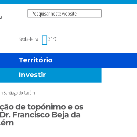
Pesquisar
M
neste
Risco de incendio fl
website
Sexta-feira
31°C
Território
Investir
 em Santiago do Cacém
ação de topónimo e os
Dr. Francisco Beja da
acém