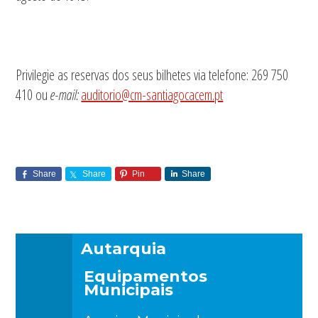
Privilegie as reservas dos seus bilhetes via telefone: 269 750
410 ou
e-mail:
auditorio@cm-santiagocacem.pt
Share
Share
Pin
Share
Autarquia
Equipamentos
Municipais