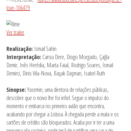
love-106479
Ver trailer
Realização:
Ismail Sahin
Interpretação:
Cansu Dere, Diogo Morgado, Çağla
Demir, Inês Herédia, Marta Faial, Rodrigo Soares, İsmail
Demirci, Dinis Vila-Nova, Başak Daşman, Isabel Ruth
Sinopse:
Yasemin, uma diretora de relações públicas,
descobre que o noivo lhe foi infiel. Segue o impulso do
momento e embarca no primeiro avião que encontra,
acabando por chegar a Lisboa. À chegada perde a mala e os
cartões de crédito são bloqueados. Acaba por ir ter a uma
pequena vila costeira, onde terá de partilhar uma casa de