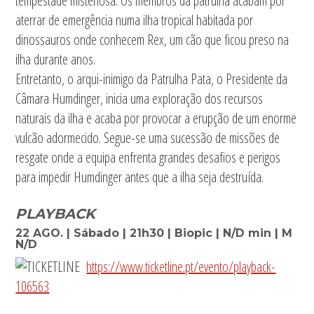
tempestade misteriosa. Os membros da patrulha acabam por
aterrar de emergência numa ilha tropical habitada por
dinossauros onde conhecem Rex, um cão que ficou preso na
ilha durante anos.
Entretanto, o arqui-inimigo da Patrulha Pata, o Presidente da
Câmara Humdinger, inicia uma exploração dos recursos
naturais da ilha e acaba por provocar a erupção de um enorme
vulcão adormecido. Segue-se uma sucessão de missões de
resgate onde a equipa enfrenta grandes desafios e perigos
para impedir Humdinger antes que a ilha seja destruída.
PLAYBACK
22 AGO. | Sábado | 21h30 | Biopic | N/D min | M
N/D
https://www.ticketline.pt/evento/playback-
106563