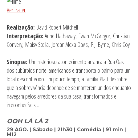
Ver trailer
Realização:
David Robert Mitchell
Interpretação:
Anne Hathaway, Ewan McGregor, Christian
Convery, Maisy Stella, Jordan Alexa Davis, P.J. Byrne, Chris Coy
Sinopse:
Um misterioso acontecimento arranca a Rua Oak
dos subúrbios norte-americanos e transporta o bairro para um
local desconhecido. Em pouco tempo, a família Platt descobre
que a sobrevivência depende de se manterem unidos enquanto
navegam pelos arredores da sua casa, transformados e
irreconhecíveis…
OOH LÁ LÁ 2
29 AGO. | Sábado | 21h30 | Comédia | 91 min |
M12