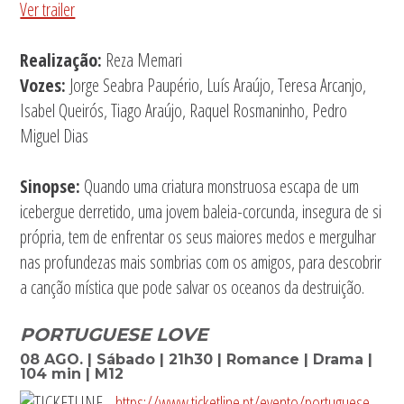
Ver trailer
Realização:
Reza Memari
Vozes:
Jorge Seabra Paupério, Luís Araújo, Teresa Arcanjo,
Isabel Queirós, Tiago Araújo, Raquel Rosmaninho, Pedro
Miguel Dias
Sinopse:
Quando uma criatura monstruosa escapa de um
icebergue derretido, uma jovem baleia-corcunda, insegura de si
própria, tem de enfrentar os seus maiores medos e mergulhar
nas profundezas mais sombrias com os amigos, para descobrir
a canção mística que pode salvar os oceanos da destruição.
PORTUGUESE LOVE
08 AGO. | Sábado | 21h30 | Romance | Drama |
104 min | M12
https://www.ticketline.pt/evento/portuguese-