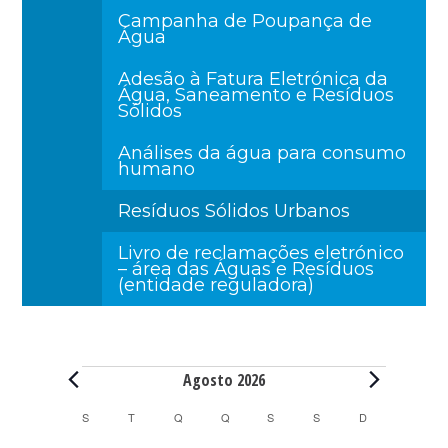
Campanha de Poupança de
Água
Adesão à Fatura Eletrónica da
Água, Saneamento e Resíduos
Sólidos
Análises da água para consumo
humano
Resíduos Sólidos Urbanos
Livro de reclamações eletrónico
– área das Águas e Resíduos
(entidade reguladora)
Eventos
Agosto 2026
C
S
SEGUNDA-FEIRA
T
TERÇA-FEIRA
Q
QUARTA-FEIRA
Q
QUINTA-FEIRA
S
SEXTA-FEIRA
S
SÁBADO
D
DOMINGO
a