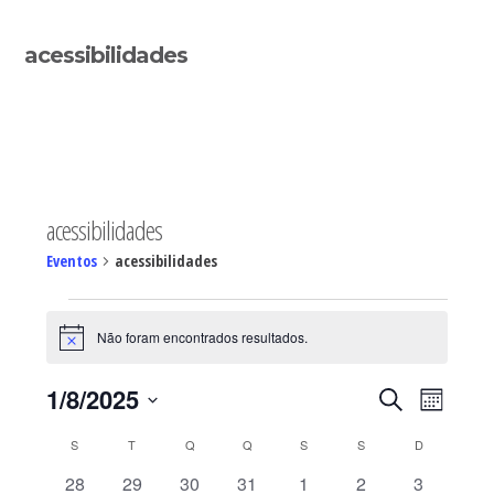
Sidebar
acessibilidades
primária
acessibilidades
Eventos
acessibilidades
Eventos
Não foram encontrados resultados.
Aviso
Navegaç
Nave
1/8/2025
PESQUISAR
MÊS
de
de
Selecione
visua
Calendário
pesquisa
S
SEGUNDA-FEIRA
T
TERÇA-FEIRA
Q
QUARTA-FEIRA
Q
QUINTA-FEIRA
S
SEXTA-FEIRA
S
SÁBADO
D
DOMINGO
de
a
de
e
Even
0
0
0
0
0
0
0
28
29
30
31
1
2
3