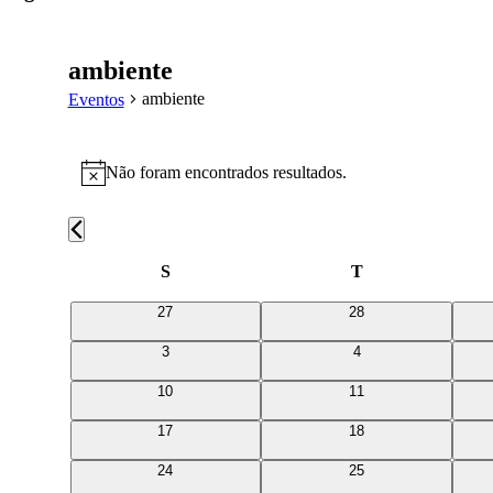
primária
ambiente
ambiente
Eventos
Eventos
Não foram encontrados resultados.
Aviso
Calendário
S
Segunda-
T
Terça-
feira
feira
de
0
0
27
28
Eventos
eventos
eventos
0
0
3
4
eventos
eventos
0
0
10
11
eventos
eventos
0
0
17
18
eventos
eventos
0
0
24
25
eventos
eventos