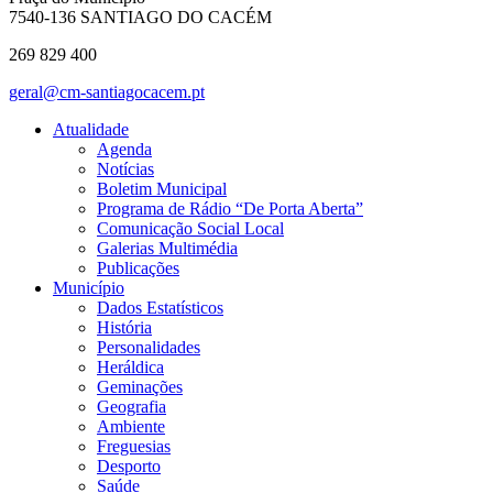
7540-136 SANTIAGO DO CACÉM
269 829 400
geral@cm-santiagocacem.pt
Atualidade
Agenda
Notícias
Boletim Municipal
Programa de Rádio “De Porta Aberta”
Comunicação Social Local
Galerias Multimédia
Publicações
Município
Dados Estatísticos
História
Personalidades
Heráldica
Geminações
Geografia
Ambiente
Freguesias
Desporto
Saúde