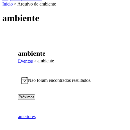
Início
> Arquivo de ambiente
ambiente
ambiente
ambiente
Eventos
Eventos
Não foram encontrados resultados.
Aviso
Próximos
Selecione
a
data.
Eventos
anteriores