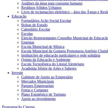
Análises da água para consumo humano
Resíduos Sólidos Urbanos
Livro de reclamações eletrónico – área das Águas e Resí
Educação
Formulários Ação Social Escolar
Bolsas de Estudo
Calendário Escolar
Escolas
Eleição Representantes Conselho Municipal de Educaçã
Ementas
Escola Municipal de Música
Escola Municipal da Guitarra Portuguesa António Chain
Instituições de educação particulares e rede solidária
Quinta da Educação e Ambiente
Escola Tecnológica do Litoral Alentejano
Academia Sénior de Artes e Saberes
Investir
Gabinete de Apoio ao Empresário
Mercados Municipais
Parques Empresariais
Feiras e Certames
Plano Estratégico de Turismo
Apoio ao investimento
Programação Cinema