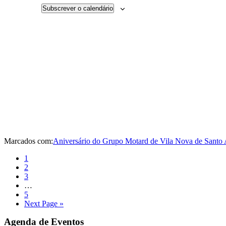
Subscrever o calendário
Marcados com:
Aniversário do Grupo Motard de Vila Nova de Santo
Página
1
Página
2
Página
3
Interim
…
pages
Página
5
omitted
Go
Next Page »
to
Sidebar
Agenda de Eventos