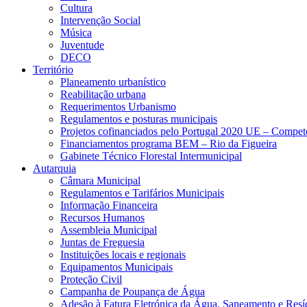
Cultura
Intervenção Social
Música
Juventude
DECO
Território
Planeamento urbanístico
Reabilitação urbana
Requerimentos Urbanismo
Regulamentos e posturas municipais
Projetos cofinanciados pelo Portugal 2020 UE – Compe
Financiamentos programa BEM – Rio da Figueira
Gabinete Técnico Florestal Intermunicipal
Autarquia
Câmara Municipal
Regulamentos e Tarifários Municipais
Informação Financeira
Recursos Humanos
Assembleia Municipal
Juntas de Freguesia
Instituições locais e regionais
Equipamentos Municipais
Proteção Civil
Campanha de Poupança de Água
Adesão à Fatura Eletrónica da Água, Saneamento e Resí