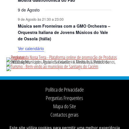
Mostra Gastronómica do Pão
9 de Agosto
9 de Agosto às 21:30
a
23:00
Música sem Fronteiras com a GMO Orchestra –
Orquestra Italiana de Jovens Músicos do Vale
de Ossola (Itália)
Ver calendário
Footer
Política de Privacidade
Perguntas Frequentes
Mapa do Site
Contactos gerais
Ficha Técnica
Este site utiliza cookies para permitir uma melhor experiência