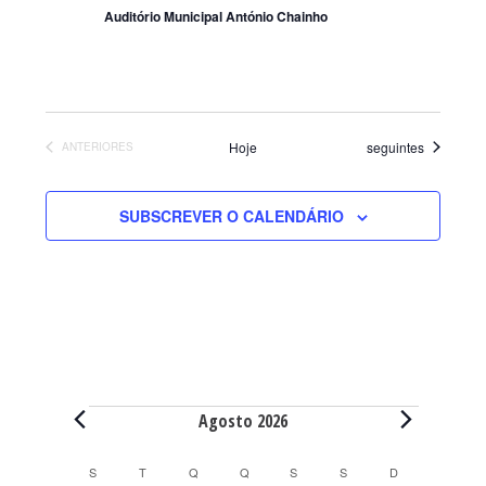
Auditório Municipal António Chainho
Eventos
Hoje
seguintes
EVENTOS
ANTERIORES
SUBSCREVER O CALENDÁRIO
Eventos
Agosto 2026
C
S
SEGUNDA-FEIRA
T
TERÇA-FEIRA
Q
QUARTA-FEIRA
Q
QUINTA-FEIRA
S
SEXTA-FEIRA
S
SÁBADO
D
DOMINGO