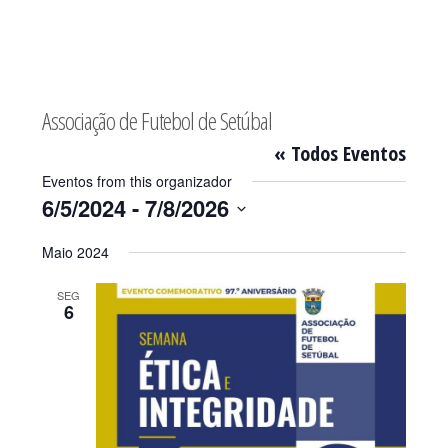
Sidebar
primária
Associação de Futebol de Setúbal
« Todos Eventos
Eventos from this organizador
6/5/2024
 - 
7/8/2026
Selecione
Maio 2024
a
SEG
data.
6