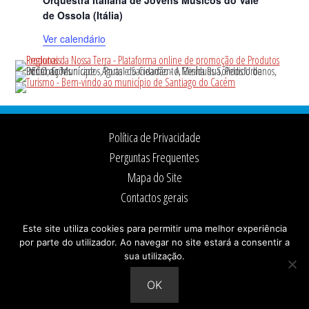
de Ossola (Itália)
Ver calendário
Footer
Política de Privacidade
Perguntas Frequentes
Mapa do Site
Contactos gerais
Ficha Técnica
Este site utiliza cookies para permitir uma melhor experiência
por parte do utilizador. Ao navegar no site estará a consentir a
sua utilização.
© 2026 ·
Câmara Municipal de Santiago do Cacém
Todos os direitos reservados
OK