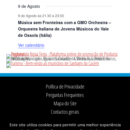
9 de Agosto
9 de Agosto às 21:30
a
23:00
Música sem Fronteiras com a GMO Orchestra –
Orquestra Italiana de Jovens Músicos do Vale
de Ossola (Itália)
Ver calendário
Footer
Política de Privacidade
Perguntas Frequentes
Mapa do Site
Contactos gerais
Ficha Técnica
Este site utiliza cookies para permitir uma melhor experiência