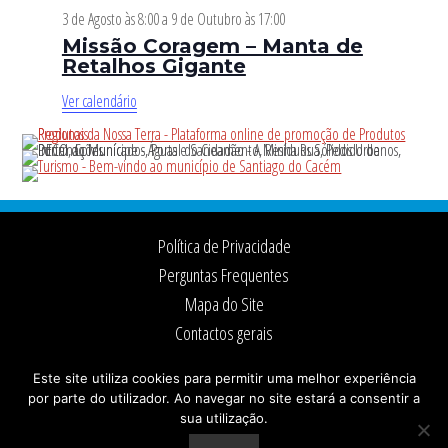
3 de Agosto às 8:00
a
9 de Outubro às 17:00
Missão Coragem – Manta de
Retalhos Gigante
Ver calendário
Footer
Política de Privacidade
Perguntas Frequentes
Mapa do Site
Contactos gerais
Ficha Técnica
Este site utiliza cookies para permitir uma melhor experiência
por parte do utilizador. Ao navegar no site estará a consentir a
sua utilização.
© 2026 ·
Câmara Municipal de Santiago do Cacém