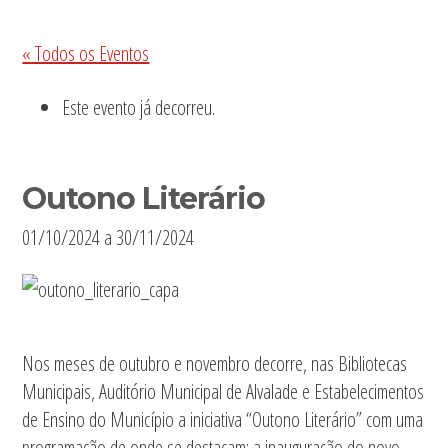
Sidebar
« Todos os Eventos
primária
Este evento já decorreu.
Outono Literário
01/10/2024
a
30/11/2024
Nos meses de outubro e novembro decorre, nas Bibliotecas
Municipais, Auditório Municipal de Alvalade e Estabelecimentos
de Ensino do Município a iniciativa “Outono Literário” com uma
programação de onde se destacam: a inauguração do novo