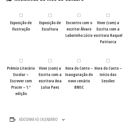
Exposição de
Exposição de
Encontro com o
Viver (com) a
Ilustração
Escultura
escritor Álvaro
Escrita com a
Laborinho Lúcio
escritora Raquel
Patriarca
Prémio Literário
Viver (com) a
Hora do Conto –
Hora do Conto –
Escolar –
Escrita com a
Inauguração do
Início das
Escrever com
escritora Ana
novo cenário
Sessões
Prazer – 1.ª
Luísa Paes
BMSC
edição
ADICIONAR AO CALENDÁRIO