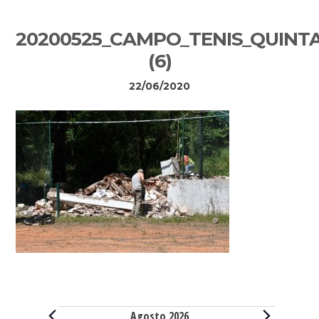
Sidebar
20200525_CAMPO_TENIS_QUINT
primária
(6)
22/06/2020
Eventos
Agosto 2026