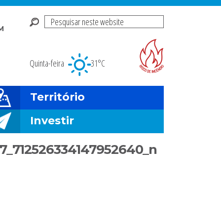
Pesquisar
M
neste
Risco de incendio fl
website
Quinta-feira
31°C
Território
Investir
7_712526334147952640_n