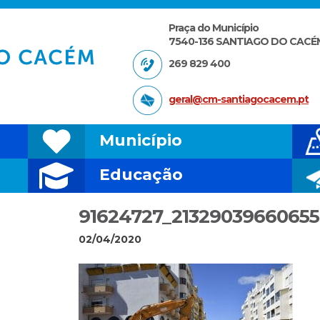
Praça do Município
7540-136 SANTIAGO DO CACÉ
269 829 400
geral@cm-santiagocacem.pt
Município
Educação
91624727_21329039660655
02/04/2020
MINGO