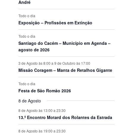
t
t
t
t
t
t
t
e
André
s
s
s
s
s
s
s
o
o
o
o
o
o
o
n
s
s
s
s
s
s
s
t
Todo o dia
o
Exposição – Profissões em Extinção
s
Todo o dia
Santiago do Cacém – Município em Agenda –
agosto de 2026
3 de Agosto às 8:00
a
9 de Outubro às 17:00
Missão Coragem – Manta de Retalhos Gigante
Todo o dia
Festa de São Romão 2026
8 de Agosto
8 de Agosto às 13:00
a
23:30
13.º Encontro Motard dos Rolantes da Estrada
8 de Agosto às 19:00
a
23:30