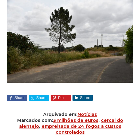
Share
Share
Pin
Share
Arquivado em:
Notícias
Marcados com:
3 milhões de euros
,
cercal do
alentejo
,
empreitada de 24 fogos a custos
controlados