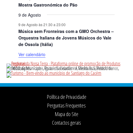
Mostra Gastronómica do Pão
9 de Agosto
9 de Agosto às 21:30
a
23:00
Música sem Fronteiras com a GMO Orchestra –
Orquestra Italiana de Jovens Músicos do Vale
de Ossola (Itália)
Ver calendário
Footer
Política de Privacidade
Perguntas Frequentes
Mapa do Site
Contactos gerais
Ficha Técnica