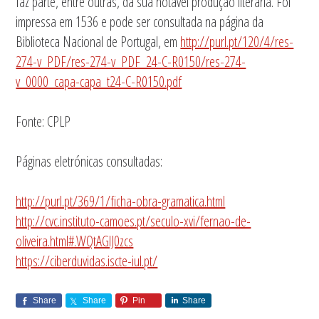
faz parte, entre outras, da sua notável produção literária. Foi
impressa em 1536 e pode ser consultada na página da
Biblioteca Nacional de Portugal, em
http://purl.pt/120/4/res-
274-v_PDF/res-274-v_PDF_24-C-R0150/res-274-
v_0000_capa-capa_t24-C-R0150.pdf
Fonte: CPLP
Páginas eletrónicas consultadas:
http://purl.pt/369/1/ficha-obra-gramatica.html
http://cvc.instituto-camoes.pt/seculo-xvi/fernao-de-
oliveira.html#.WQtAGlJ0zcs
https://ciberduvidas.iscte-iul.pt/
Share
Share
Pin
Share