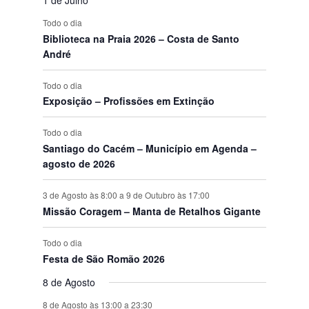
e
s
n
s
n
s
n
s
n
s
n
s
n
s
n
o
e
o
e
o
e
o
e
o
e
o
e
o
e
E
Todo o dia
t
t
t
t
t
t
t
s
n
s
n
s
n
s
n
s
n
s
n
s
n
v
Biblioteca na Praia 2026 – Costa de Santo
o
o
o
o
o
o
o
t
t
t
t
t
t
t
e
André
s
s
s
s
s
s
s
o
o
o
o
o
o
o
n
s
s
s
s
s
s
s
t
Todo o dia
o
Exposição – Profissões em Extinção
s
Todo o dia
Santiago do Cacém – Município em Agenda –
agosto de 2026
3 de Agosto às 8:00
a
9 de Outubro às 17:00
Missão Coragem – Manta de Retalhos Gigante
Todo o dia
Festa de São Romão 2026
8 de Agosto
8 de Agosto às 13:00
a
23:30