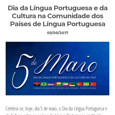
Sidebar
Dia da Língua Portuguesa e da
primária
Cultura na Comunidade dos
Países de Língua Portuguesa
05/05/2017
Celebra-se, hoje, dia 5 de maio, o Dia da Língua Portuguesa e