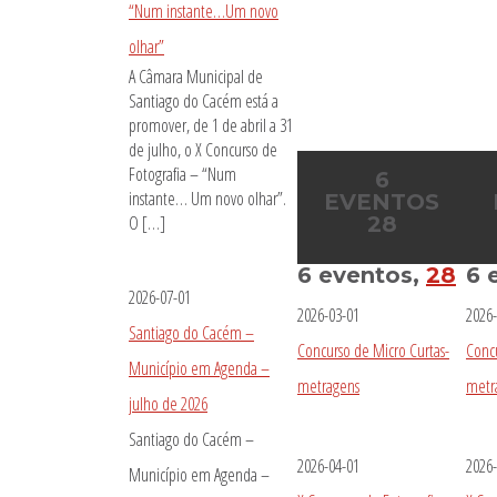
“Num instante…Um novo
olhar”
A Câmara Municipal de
Santiago do Cacém está a
promover, de 1 de abril a 31
de julho, o X Concurso de
Fotografia – “Num
6
instante… Um novo olhar”.
EVENTOS
O […]
28
6 eventos,
28
6 
2026-07-01
2026-03-01
2026-
Santiago do Cacém –
Concurso de Micro Curtas-
Concu
Município em Agenda –
metragens
metr
julho de 2026
Santiago do Cacém –
2026-04-01
2026-
Município em Agenda –