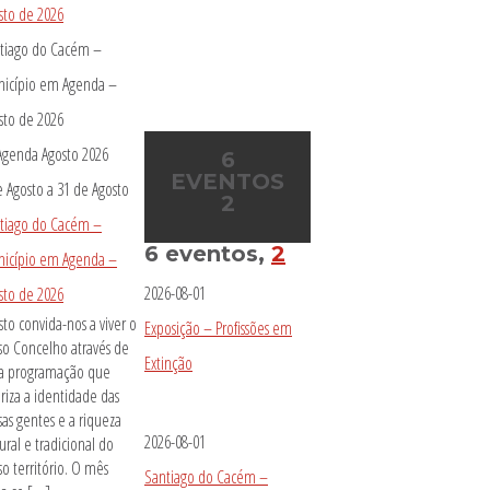
sto de 2026
tiago do Cacém –
icípio em Agenda –
sto de 2026
6
EVENTOS
e Agosto
a
31 de Agosto
2
tiago do Cacém –
6 eventos,
2
icípio em Agenda –
2026-08-01
sto de 2026
sto convida-nos a viver o
Exposição – Profissões em
so Concelho através de
Extinção
 programação que
oriza a identidade das
sas gentes e a riqueza
2026-08-01
ural e tradicional do
so território. O mês
Santiago do Cacém –