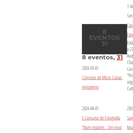
1 d
Se
Exp
8
Ext
EVENTOS
Est
31
a 2
Aud
8 eventos,
31
Cha
2026-03-01
Cac
"Pr
Concurso de Micro Curtas-
org
metragens
Cul
2026-04-01
202
X Concurso de Fotografia
San
“Num instante…Um novo
Mun