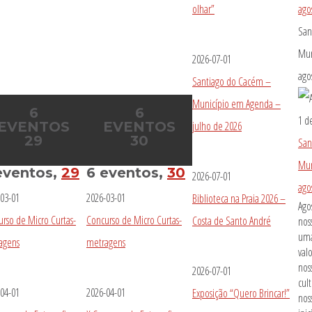
olhar”
ago
San
Mun
2026-07-01
ago
Santiago do Cacém –
Município em Agenda –
6
6
1 d
EVENTOS
EVENTOS
julho de 2026
29
30
San
Mun
eventos,
29
6 eventos,
30
2026-07-01
ago
03-01
2026-03-01
Biblioteca na Praia 2026 –
Ago
rso de Micro Curtas-
Concurso de Micro Curtas-
Costa de Santo André
nos
uma
agens
metragens
val
nos
2026-07-01
cult
04-01
2026-04-01
Exposição “Quero Brincar!”
nos