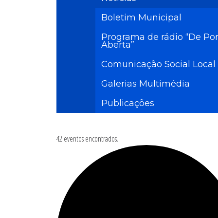
Boletim Municipal
Programa de rádio “De Por
Aberta”
Comunicação Social Local
Galerias Multimédia
Publicações
42 eventos encontrados.