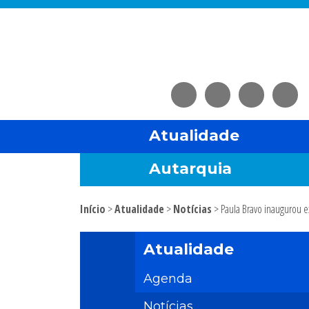
Saltar
Skip
Saltar
Saltar
para
to
para
para
o
main
a
o
menu
content
barra
rodapé
principal
lateral
principal
Atualidade
Autarquia
Início
>
Atualidade
>
Notícias
> Paula Bravo inaugurou 
Sidebar
Atualidade
primária
Agenda
Notícias