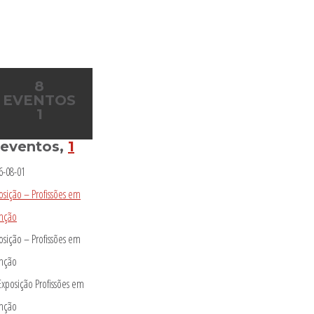
8
EVENTOS
1
 eventos,
1
6-08-01
osição – Profissões em
inção
osição – Profissões em
inção