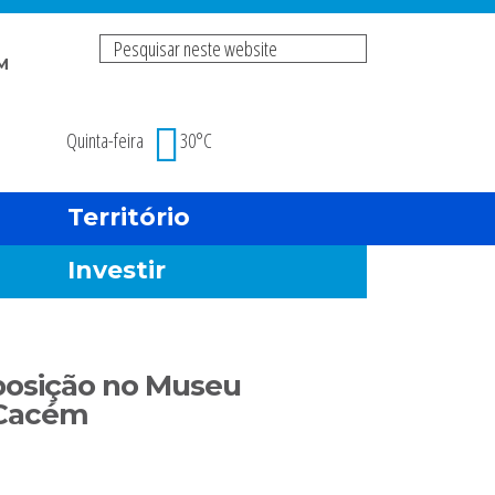
Pesquisar
M
neste
Risco de incendio fl
website
Quinta-feira
30°C
Território
Investir
posição no Museu
 Cacém