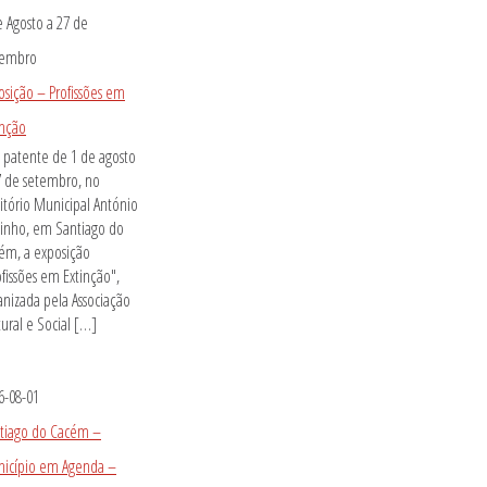
e Agosto
a
27 de
tembro
osição – Profissões em
inção
á patente de 1 de agosto
7 de setembro, no
itório Municipal António
inho, em Santiago do
ém, a exposição
ofissões em Extinção",
anizada pela Associação
tural e Social […]
6-08-01
tiago do Cacém –
icípio em Agenda –