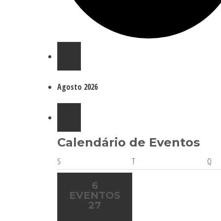
Eventos
Agosto 2026
Calendário de Eventos
Segunda-
Terça-
Qua
S
T
Q
feira
feira
feir
6
EVENTOS
27