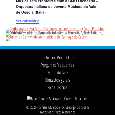
Música sem Fronteiras com a GMO Orchestra –
Orquestra Italiana de Jovens Músicos do Vale
de Ossola (Itália)
Ver calendário
Footer
Política de Privacidade
Perguntas Frequentes
Mapa do Site
Contactos gerais
Ficha Técnica
© 2026 ·
Câmara Municipal de Santiago do Cacém
Todos os direitos reservados