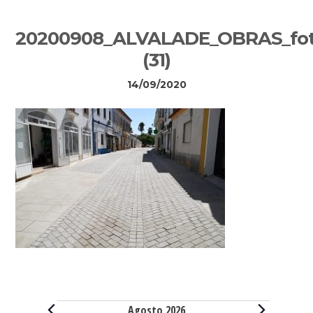
Sidebar
20200908_ALVALADE_OBRAS_fot
primária
(31)
14/09/2020
Eventos
Agosto 2026