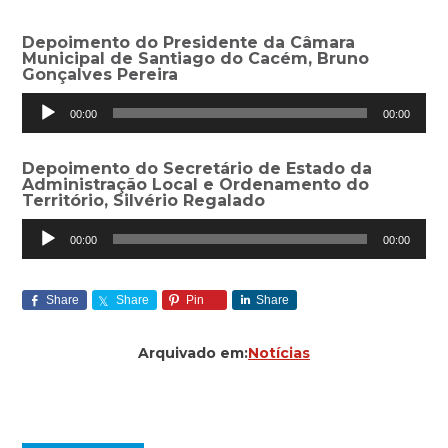
Depoimento do Presidente da Câmara
Municipal de Santiago do Cacém, Bruno
Gonçalves Pereira
Reprodutor
00:00
00:00
de
áudio
Depoimento do Secretário de Estado da
Administração Local e Ordenamento do
Território, Silvério Regalado
Reprodutor
00:00
00:00
de
áudio
Share
Share
Pin
Share
Arquivado em:
Notícias