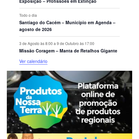
o
Exposição – Profissões em Extinção
s
Todo o dia
Santiago do Cacém – Município em Agenda –
agosto de 2026
3 de Agosto às 8:00
a
9 de Outubro às 17:00
Missão Coragem – Manta de Retalhos Gigante
Ver calendário